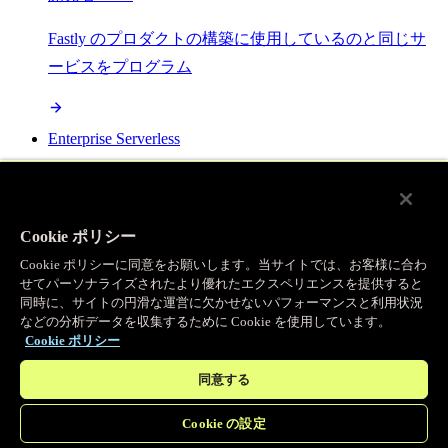
Fastly のプロダクトの構築に使用しているのと同じサ
ービスをプログラム
Enterprise Serverless
オープンスタンダードで構築され、Fastly の全プロダ
クトと統合可能な最強サーバーレスプラットフォーム
Cookie ポリシー
Cookie ポリシーに同意をお願いします。当サイトでは、お客様に合わ
AI
せてパーソナライズされたより優れたエクスペリエンスを提供すると
同時に、サイトの円滑な運営に欠かせないパフォーマンスと利用状況
などの分析データを収集するために Cookie を使用しています。
セマンティックキャッシングで AI ワークロードを加
Cookie ポリシー
速し、効率性を向上させます
同意する
Cookie の設定
Object Storage