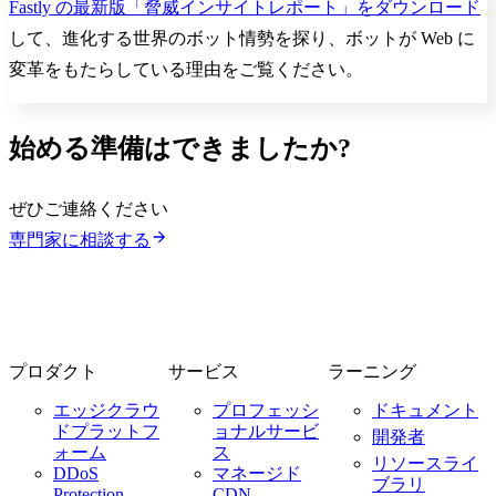
Fastly の最新版「脅威インサイトレポート」をダウンロード
して、進化する世界のボット情勢を探り、ボットが Web に
変革をもたらしている理由をご覧ください。
始める準備はできましたか?
ぜひご連絡ください
専門家に相談する
プロダクト
サービス
ラーニング
エッジクラウ
プロフェッシ
ドキュメント
ドプラットフ
ョナルサービ
開発者
ォーム
ス
リソースライ
DDoS
マネージド
ブラリ
Protection
CDN