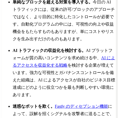
単純なブロックを超える対策を導入する。
今日の AI
トラフィックには、従来の許可/ブロックのアプローチ
ではなく、より目的に特化したコントロールが必要で
す。自動化プログラムの中には、可視性の向上や収益
機会をもたらすものもありますが、単にコストやリス
クを生み出すだけのものもあります。
AI トラフィックの収益化を検討する。
AI プラットフ
ォームが質の高いコンテンツを求め続ける中、
AI によ
るアクセスを収益化する戦略
を検討する企業が増えて
います。強力な可視性とガバナンスコントロールを備
えた組織は、AI によるアクセスが自社のビジネス目標
達成にどのように役立つかを最も判断しやすい環境に
あります。
迷惑なボットを欺く。
Fastly のディセプション機能
に
よって、誤解を招くシグナルを攻撃者に送ることで、