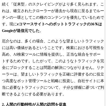
続く「従来型」のスクレイピングがより多く見られます。こ
れは、確立されたクローラーが過去から現在に至るまでルー
チンの一環としてこの種のコンテンツを優先しているためで
す。現に
eコマースサイトへのボットトラフィックの36％は
Googleが送信元でした
。
厄介なのは、多くの場合、このような望ましいトラフィック
には高い価値があるということです。検索における可視性を
高め、AI検索ツールに情報を提供し、正当な統合をサポー
トするためです。したがって、このようなトラフィックを完
全にブロックすることは問題の解決につながりません。リテ
ーラーは、望ましいトラフィックを正確に評価するのに役立
つ高度なボット管理ツールと戦略に投資し、自社サイトに本
当に必要なトラフィックについて、
十分な情報に基づいて
判
断できるようにする必要があります。
2. 人間の行動特性が人間の訪問を促進