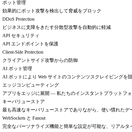
ボット管理
効果的にボット攻撃を検出して脅威をブロック
DDoS Protection
ビジネスに支障をきたす分散型攻撃を自動的に軽減
API セキュリティ
API エンドポイントを保護
Client-Side Protection
クライアントサイド攻撃からの防御
AI ボット管理
AI ボットにより Web サイトのコンテンツスクレイピングを
エッジコンピューティング
アプリをエッジに展開 — 私たちのインスタントプラットフ
キーバリューストア
最も高速なキーバリューストアでありながら、使い慣れたデ
WebSockets と Fanout
完全なパーソナライズ機能と簡単な設定が可能な、リアルタ